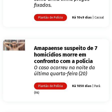
fixados.
Plantão de Polícia
Há 1049 dias
| Cacoal
Amapaense suspeito de 7
homicídios morre em
confronto com a polícia
O caso ocorreu na noite da
última quarta-feira (20)
Plantão de Polícia
Há 1050 dias
| Pará
(PA)